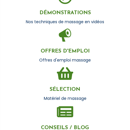
DÉMONSTRATIONS
Nos techniques de massage en vidéos
OFFRES D'EMPLOI
Off
res
d'
empl
oi massage
SÉLECTION
Mat
é
riel
de
massage
CONSEILS / BLOG