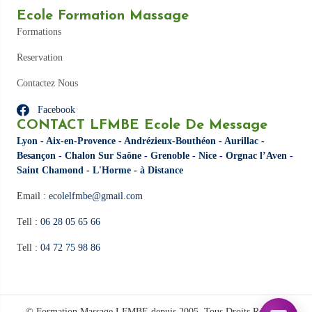
Ecole Formation Massage
Formations
Reservation
Contactez Nous
Facebook
CONTACT LFMBE Ecole De Message
Lyon
-
Aix-en-Provence
-
Andrézieux-Bouthéon
-
Aurillac
-
Besançon
-
Chalon Sur Saône
-
Grenoble
-
Nice
-
Orgnac l’Aven
-
Saint Chamond
-
L'Horme
-
à Distance
Email :
ecolelfmbe@gmail.com
Tell :
06 28 05 65 66
Tell :
04 72 75 98 86
© Formation Massage LFMBE depuis 2005. Tous Droits Réservés