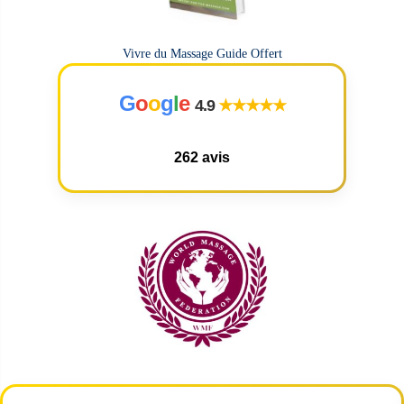
Vivre du Massage Guide Offert
G
o
o
g
l
e
4.9
★★★★★
262 avis