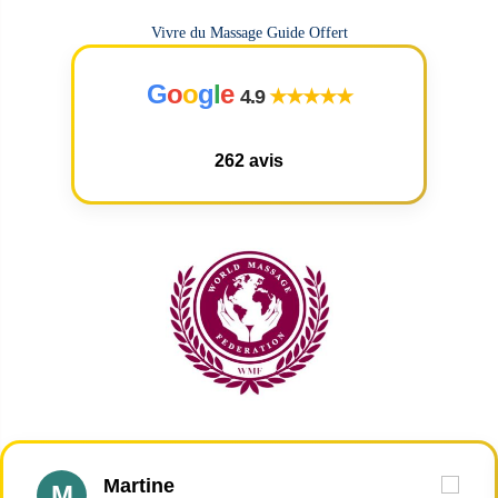
Vivre du Massage Guide Offert
G
o
o
g
l
e
4.9
★★★★★
262 avis
Martine
M