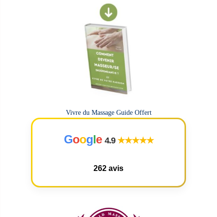
Vivre du Massage Guide Offert
G
o
o
g
l
e
4.9
★★★★★
262 avis