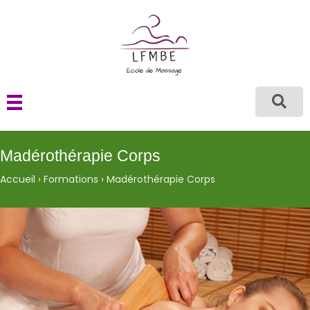
Madérothérapie Corps
Accueil
›
Formations
›
Madérothérapie Corps