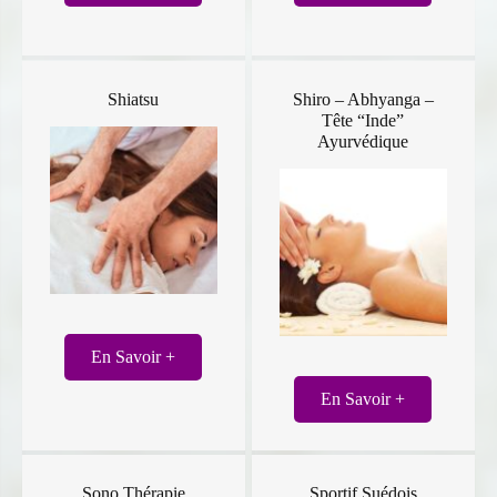
Shiatsu
Shiro – Abhyanga –
Tête “Inde”
Ayurvédique
En Savoir +
En Savoir +
Sono Thérapie
Sportif Suédois