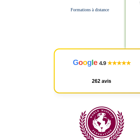
Formations à distance
G
o
o
g
l
e
4.9
★★★★★
262 avis
ur une formation massage Assi AMMA. Locaux très accessibles et au
 avec une expertise remarquable, précise, pédagogue et portée par
s ce qui m’a le plus marqué, c’est aussi sa profonde humanité. Une
ionnée, une vraie présence. Merci
. “