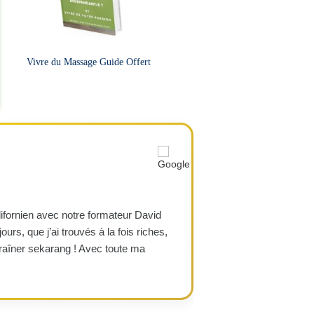
Vivre du Massage Guide Offert
Ayse
A
★★★★
ifornien avec notre formateur David
"J’ai été pleinement r
ours, que j’ai trouvés à la fois riches,
pour apprendre. Une f
traîner sekarang ! Avec toute ma
de nouvelles formati