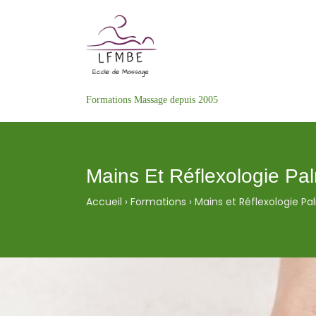
Formations Massage depuis 2005
Mains Et Réflexologie Pa
Accueil
›
Formations
›
Mains et Réflexologie Pa