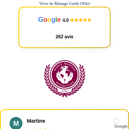
Vivre du Massage Guide Offert
G
o
o
g
l
e
4.9
★★★★★
262 avis
Martine
M