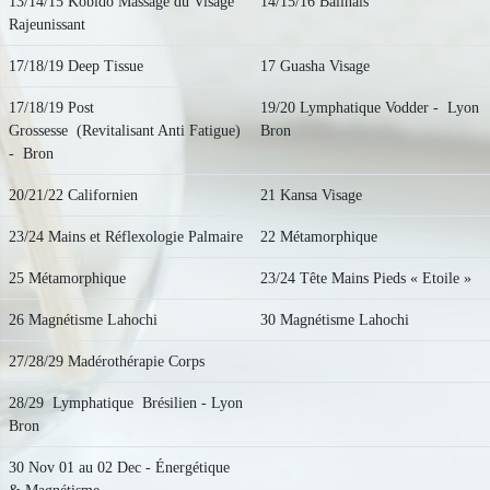
13/14/15 Kobido Massage du Visage
14/15/16 Balinais
Rajeunissant
17/18/19 Deep Tissue
17 Guasha Visage
17/18/19 Post
19/20 Lymphatique Vodder - Lyon
Grossesse (Revitalisant Anti Fatigue)
Bron
- Bron
20/21/22 Californien
21 Kansa Visage
23/24 Mains et Réflexologie Palmaire
22 Métamorphique
25 Métamorphique
23/24 Tête Mains Pieds « Etoile »
26 Magnétisme Lahochi
30 Magnétisme Lahochi
27/28/29 Madérothérapie Corps
28/29 Lymphatique Brésilien - Lyon
Bron
30 Nov 01 au 02 Dec - Énergétique