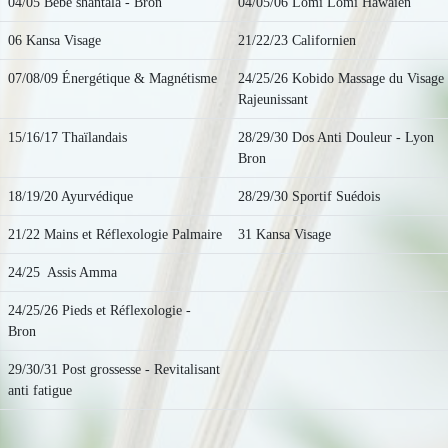
04/05 Bébé shantala - Bron
04/05/06 Lomi Lomi Hawaïen
06 Kansa Visage
21/22/23 Californien
07/08/09 Énergétique & Magnétisme
24/25/26 Kobido Massage du Visage
Rajeunissant
15/16/17 Thaïlandais
28/29/30 Dos Anti Douleur - Lyon
Bron
18/19/20 Ayurvédique
28/29/30 Sportif Suédois
21/22 Mains et Réflexologie Palmaire
31 Kansa Visage
24/25 Assis Amma
24/25/26 Pieds et Réflexologie -
Bron
29/30/31 Post grossesse - Revitalisant
anti fatigue