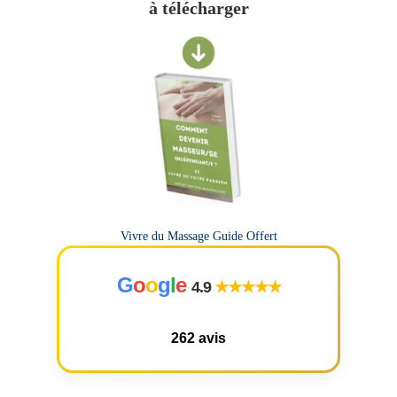
à télécharger
Vivre du Massage Guide Offert
G
o
o
g
l
e
4.9
★★★★★
262 avis