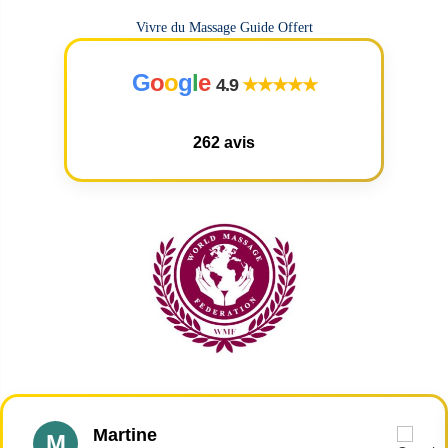
Vivre du Massage Guide Offert
G
o
o
g
l
e
4.9
★★★★★
262 avis
Martine
M