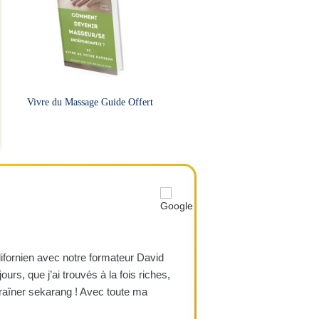
Vivre du Massage Guide Offert
Ayse
A
★★★★
ifornien avec notre formateur David
"J’ai été pleinement r
ours, que j’ai trouvés à la fois riches,
pour apprendre. Une f
traîner sekarang ! Avec toute ma
de nouvelles formati