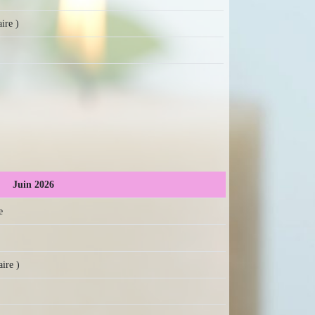
ire )
Juin 2026
e
ire )