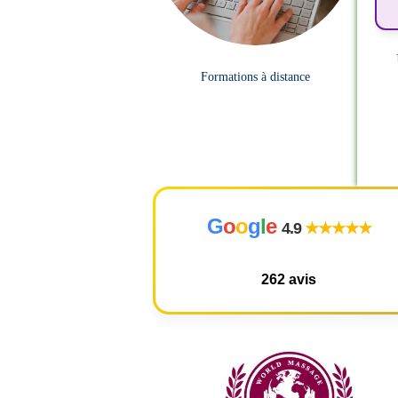
Formations à distance
G
o
o
g
l
e
4.9
★★★★★
262 avis
ur une formation massage Assi AMMA. Locaux très accessibles et au
 avec une expertise remarquable, précise, pédagogue et portée par
s ce qui m’a le plus marqué, c’est aussi sa profonde humanité. Une
ionnée, une vraie présence. Merci
. “