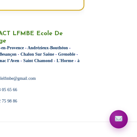
CT LFMBE Ecole De
ge
-en-Provence
-
Andrézieux-Bouthéon
-
Besançon
-
Chalon Sur Saône
-
Grenoble
-
nac l’Aven
-
Saint Chamond
-
L'Horme
-
à
olelfmbe@gmail.com
8 05 65 66
2 75 98 86